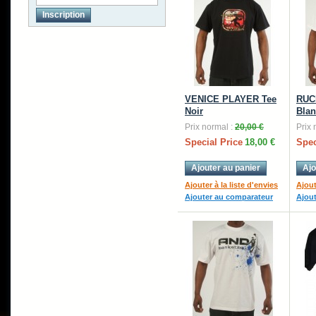
Inscription
VENICE PLAYER Tee
RUC
Noir
Blan
Prix normal :
20,00 €
Prix 
Special Price
18,00 €
Spec
Ajouter au panier
Ajo
Ajouter à la liste d'envies
Ajout
Ajouter au comparateur
Ajou