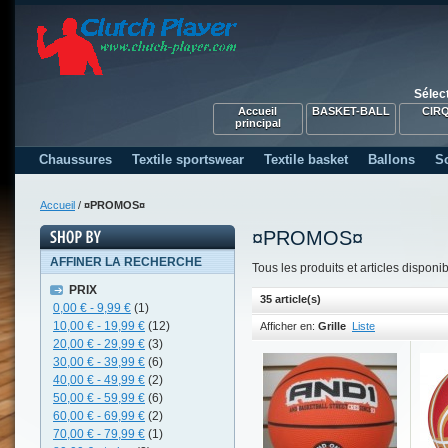
Sélec
Accueil
BASKET-BALL
CIR
principal
Chaussures
Textile sportswear
Textile basket
Ballons
S
Accueil
/
¤PROMOS¤
¤PROMOS¤
AFFINER LA RECHERCHE
Tous les produits et articles dispon
PRIX
35 article(s)
0,00 €
-
9,99 €
(1)
10,00 €
-
19,99 €
(12)
Afficher en:
Grille
Liste
20,00 €
-
29,99 €
(3)
30,00 €
-
39,99 €
(6)
40,00 €
-
49,99 €
(2)
50,00 €
-
59,99 €
(6)
60,00 €
-
69,99 €
(2)
70,00 €
-
79,99 €
(1)