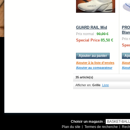
GUARD RAIL Mid
PRO
Blan
Prix normal :
90,00 €
Prix 
Special Price
85,50 €
Spec
Ajouter au panier
Ajo
Ajouter à la liste d'envies
Ajout
Ajouter au comparateur
Ajou
35 article(s)
Afficher en:
Grille
Liste
Choisir un magasin :
Plan du site
Termes de recherche
Rech