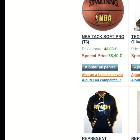
NBA TACK SOFT PRO
TEC
(T6)
Oliv
Prix normal :
48,00 €
Prix 
Special Price
38,40 €
Spec
Ajouter au panier
Ajo
Ajouter à la liste d'envies
Ajout
Ajouter au comparateur
Ajou
REPRESENT
REP