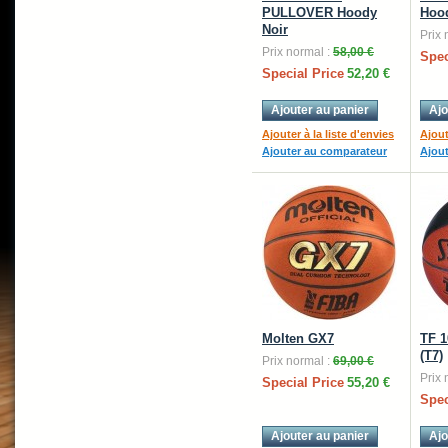
PULLOVER Hoody
Hoo
Noir
Prix 
Prix normal :
58,00 €
Spec
Special Price
52,20 €
Ajouter au panier
Ajo
Ajouter à la liste d'envies
Ajout
Ajouter au comparateur
Ajou
Molten GX7
TF 
(T7)
Prix normal :
69,00 €
Prix 
Special Price
55,20 €
Spec
Ajouter au panier
Ajo