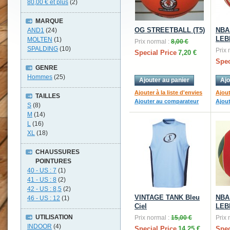
80,00 €
et plus
(2)
MARQUE
OG STREETBALL (T5)
NBA 
AND1
(24)
LEB
MOLTEN
(1)
Prix normal :
8,00 €
SPALDING
(10)
Prix 
Special Price
7,20 €
Spec
GENRE
Hommes
(25)
Ajouter au panier
Ajo
Ajouter à la liste d'envies
Ajout
TAILLES
Ajouter au comparateur
Ajou
S
(8)
M
(14)
L
(16)
XL
(18)
CHAUSSURES
POINTURES
40 - US : 7
(1)
41 - US : 8
(2)
42 - US : 8,5
(2)
VINTAGE TANK Bleu
NBA 
46 - US : 12
(1)
Ciel
LEB
UTILISATION
Prix normal :
15,00 €
Prix 
INDOOR
(4)
Special Price
14,25 €
Spec