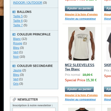
INDOOR / OUTDOOR
(3)
Ajouter au panier
Ajo
BALLONS
Ajouter à la liste d'envies
Ajout
Taille 5
(1)
Ajouter au comparateur
Ajou
Taille 6
(1)
Taille 7
(5)
COULEUR PRINCIPALE
Blanc
(12)
Rouge
(1)
Bleu
(3)
Vert
(1)
Noir
(10)
MC2 SLEEVELESS
SKI
COULEUR SECONDAIRE
Tee Blanc
Jaune
(2)
Prix 
Bleu
(3)
Prix normal :
18,00 €
Spec
Vert
(1)
Special Price
15,30 €
Gris
(3)
Ajouter au panier
Ajo
Ajouter à la liste d'envies
Ajout
NEWSLETTER
Ajouter au comparateur
Ajou
Inscription à notre newsletter :