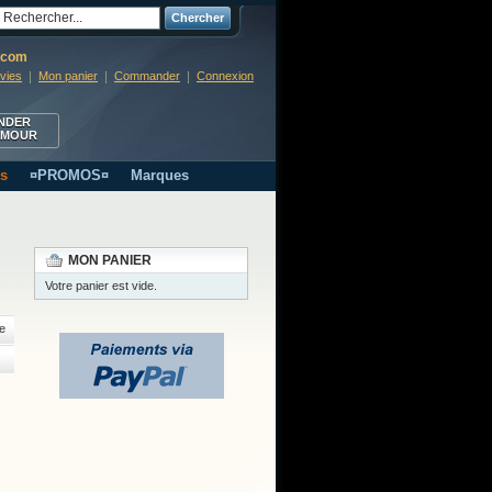
Chercher
r.com
nvies
Mon panier
Commander
Connexion
NDER
RMOUR
s
¤PROMOS¤
Marques
MON PANIER
Votre panier est vide.
e