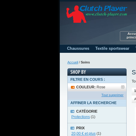
Accue
princi
Chaussures
Textile sportswear
Accueil
/
Soins
S
FILTRE EN COURS :
To
COULEUR:
Rose
1
Tout supprimer
A
AFFINER LA RECHERCHE
CATÉGORIE
Protections
(1)
PRIX
20,00 €
et plus
(1)