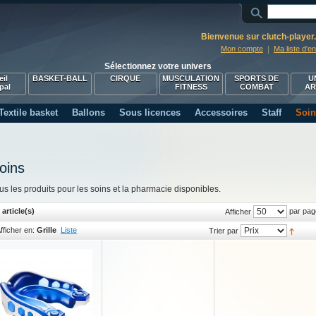
Bienvenue sur clutch-playe
Mon compte
Ma liste d'e
Sélectionnez votre univers
il
BASKET-BALL
CIRQUE
MUSCULATION
SPORTS DE
U
pal
FITNESS
COMBAT
A
Textile basket
Ballons
Sous licences
Accessoires
Staff
Soin
oins
us les produits pour les soins et la pharmacie disponibles.
 article(s)
par pag
Afficher
fficher en:
Grille
Liste
Trier par