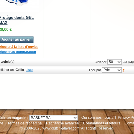
Protège dents GEL
MAX
20,00 €
Ajouter au panier
Ajouter à la liste d'envies
Ajouter au comparateur
 article(s)
par pag
Afficher
fficher en:
Grille
Liste
Trier par
Qui sommes nous ?
Privacy P
isir un magasin :
te
Termes de recherche
Recherche avancée
Commandes et retours
Conta
© 2008-2025 www.clutch-player.com. All Rights Reserved.