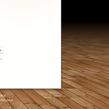
e
olicy
ctez-nous