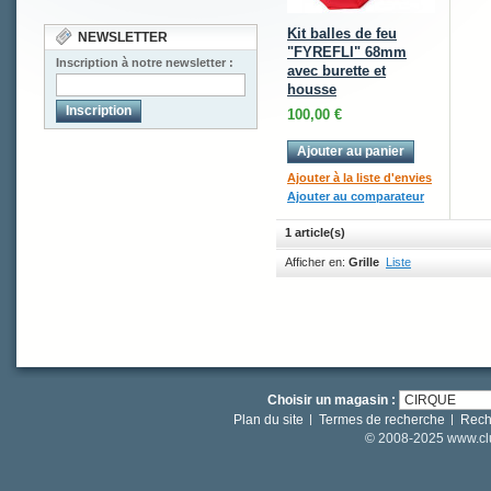
Kit balles de feu
NEWSLETTER
"FYREFLI" 68mm
Inscription à notre newsletter :
avec burette et
housse
Inscription
100,00 €
Ajouter au panier
Ajouter à la liste d'envies
Ajouter au comparateur
1 article(s)
Afficher en:
Grille
Liste
Choisir un magasin :
Plan du site
Termes de recherche
Rech
© 2008-2025 www.clut