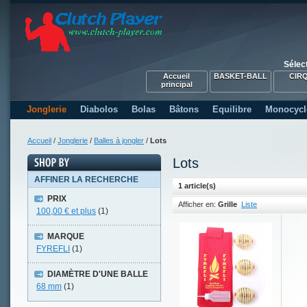
Sélec
Accueil
BASKET-BALL
CIR
principal
Jonglerie
Diabolos
Bolas
Bâtons
Equilibre
Monocycl
Accueil
/
Jonglerie
/
Balles à jongler
/
Lots
Lots
AFFINER LA RECHERCHE
1 article(s)
PRIX
Afficher en:
Grille
Liste
100,00 €
et plus
(1)
MARQUE
FYREFLI
(1)
DIAMÈTRE D'UNE BALLE
68 mm
(1)