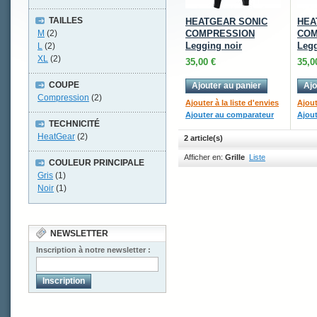
TAILLES
HEATGEAR SONIC
HEA
M
(2)
COMPRESSION
COM
Legging noir
Legg
L
(2)
XL
(2)
35,00 €
35,0
COUPE
Ajouter au panier
Ajo
Compression
(2)
Ajouter à la liste d'envies
Ajout
Ajouter au comparateur
Ajou
TECHNICITÉ
HeatGear
(2)
2 article(s)
Afficher en:
Grille
Liste
COULEUR PRINCIPALE
Gris
(1)
Noir
(1)
NEWSLETTER
Inscription à notre newsletter :
Inscription