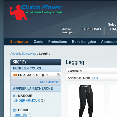
Sélec
Accueil
BASKET-BALL
CIR
principal
Sportswear
Gants
Protections
Boxe française
Accessoi
Accueil
/
Sportswear
/
Legging
Legging
FILTRE EN COURS :
2 article(s)
PRIX:
30,00 € et plus
Afficher en:
Grille
Liste
Tout supprimer
AFFINER LA RECHERCHE
MARQUE
UNDER ARMOUR
(2)
GENRE
Hommes
(2)