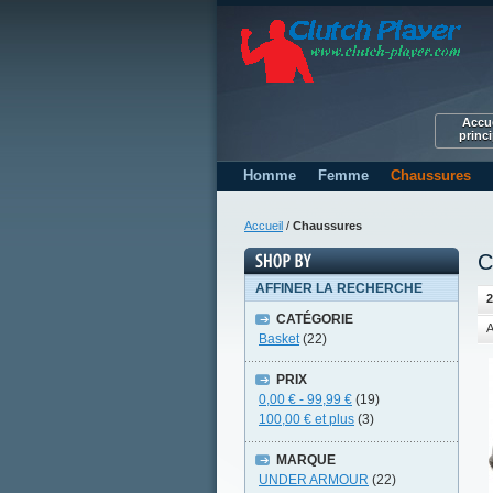
Accue
princi
Homme
Femme
Chaussures
Accueil
/
Chaussures
C
AFFINER LA RECHERCHE
2
CATÉGORIE
A
Basket
(22)
PRIX
0,00 €
-
99,99 €
(19)
100,00 €
et plus
(3)
MARQUE
UNDER ARMOUR
(22)