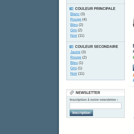
COULEUR PRINCIPALE
Blanc
(3)
Rouge
(4)
Bleu
(2)
Gris
(2)
Noir
(11)
COULEUR SECONDAIRE
Jaune
(3)
Rouge
(2)
Bleu
(1)
Gris
(1)
Noir
(11)
NEWSLETTER
Inscription à notre newsletter :
Inscription