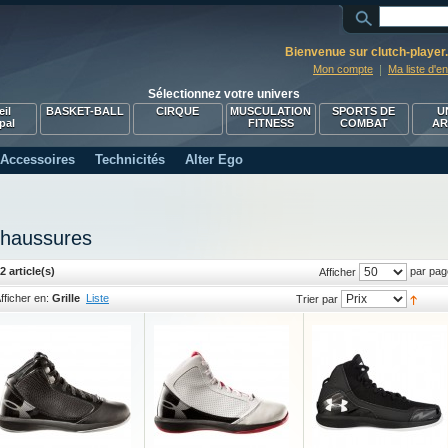
Bienvenue sur clutch-playe
Mon compte
Ma liste d'e
Sélectionnez votre univers
il
BASKET-BALL
CIRQUE
MUSCULATION
SPORTS DE
U
pal
FITNESS
COMBAT
A
Accessoires
Technicités
Alter Ego
haussures
2 article(s)
par pag
Afficher
fficher en:
Grille
Liste
Trier par