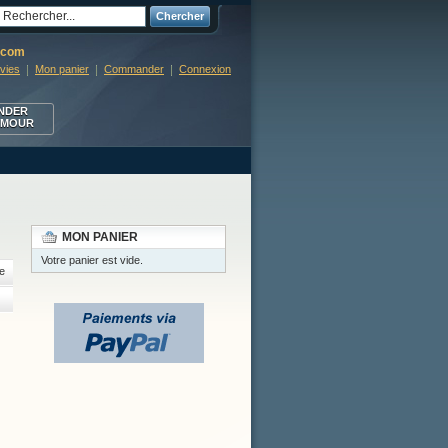
Chercher
r.com
nvies
Mon panier
Commander
Connexion
NDER
RMOUR
MON PANIER
Votre panier est vide.
e